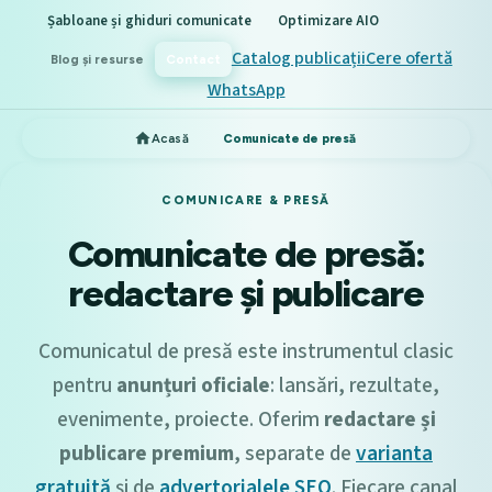
Șabloane și ghiduri comunicate
Optimizare AIO
Catalog publicații
Cere ofertă
Blog și resurse
Contact
WhatsApp
Acasă
Comunicate de presă
COMUNICARE & PRESĂ
Comunicate de presă:
redactare și publicare
Comunicatul de presă este instrumentul clasic
pentru
anunțuri oficiale
: lansări, rezultate,
evenimente, proiecte. Oferim
redactare și
publicare premium
, separate de
varianta
gratuită
și de
advertorialele SEO
. Fiecare canal