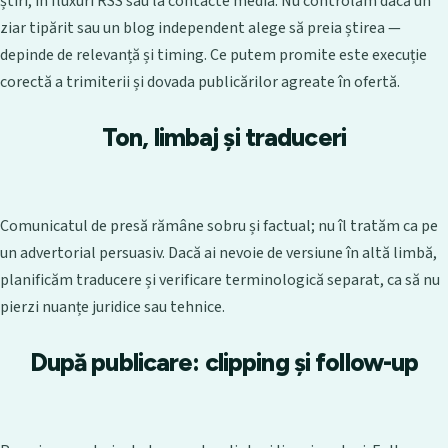
știri, în fluxuri RSS sau la contacte media. Nu controlăm dacă un
ziar tipărit sau un blog independent alege să preia știrea —
depinde de relevanță și timing. Ce putem promite este execuție
corectă a trimiterii și dovada publicărilor agreate în ofertă.
Ton, limbaj și traduceri
Comunicatul de presă rămâne sobru și factual; nu îl tratăm ca pe
un advertorial persuasiv. Dacă ai nevoie de versiune în altă limbă,
planificăm traducere și verificare terminologică separat, ca să nu
pierzi nuanțe juridice sau tehnice.
După publicare: clipping și follow-up