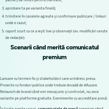
pachet) de revizii pentru claritate;
aprobare ta pe varianta finală;
trimitere în canalele agreate și confirmare publicare / linkuri
unde e cazul;
raport scurt cu ce a ieșit live și observații (ex. modificări cerute
de redacție).
Scenarii când merită comunicatul
premium
Lansare cu termen fix și stakeholdori care urmăresc presa.
Proiecte cu fonduri publice unde trebuie dovadă de difuzare.
Relaunch de brand când vrei mesaj unic și controlat, nu zece
variante pe platforme gratuite. Evenimente cu accreditare presă.
În toate aceste cazuri,
comunicatele de presă
premium oferă