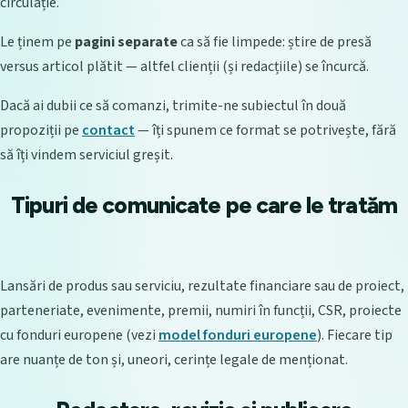
circulație.
Le ținem pe
pagini separate
ca să fie limpede: știre de presă
versus articol plătit — altfel clienții (și redacțiile) se încurcă.
Dacă ai dubii ce să comanzi, trimite-ne subiectul în două
propoziții pe
contact
— îți spunem ce format se potrivește, fără
să îți vindem serviciul greșit.
Tipuri de comunicate pe care le tratăm
Lansări de produs sau serviciu, rezultate financiare sau de proiect,
parteneriate, evenimente, premii, numiri în funcții, CSR, proiecte
cu fonduri europene (vezi
model fonduri europene
). Fiecare tip
are nuanțe de ton și, uneori, cerințe legale de menționat.