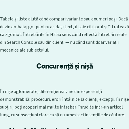
Tabele și liste ajută când compari variante sau enumeri pași. Dacă
devin ambalaj gol pentru același text, îl taie cititorul și îl tratează
ca zgomot. Întrebările în H2 au sens când reflectă întrebări reale
din Search Console sau din clienți — nu când sunt doar variații
mecanice ale subiectului.
Concurență și nișă
În nișe aglomerate, diferențierea vine din experiență
demonstrabilă: proceduri, erori întâlnite la clienți, excepții. În nișe
subțiri, poți acoperi mai multe întrebări înrudite într-un articol
lung, cu subsecțiuni clare ca să nu amesteci intențiile de căutare.