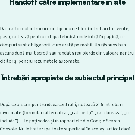
Handoff către implementare în site
Dacă articolul introduce un tip nou de bloc (întrebări frecvente,
pași), notează pentru echipa tehnică: unde intră în pagină, ce
câmpuri sunt obligatorii, cum arată pe mobil. Un răspuns bun
ascuns după mult scroll sau randat greu pierde din valoare pentru
cititor și pentru rezumatele automate.
Întrebări apropiate de subiectul principal
După ce ai scris pentru ideea centrală, notează 3–5 întrebări
învecinate (formulări alternative, „cât costă”, „cât durează”, „ce
include”) — le poți vedea și în rapoartele din Google Search
Console. Nu le tratezi pe toate superficial în același articol dacă