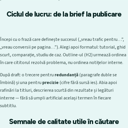
Ciclul de lucru: de la brief la publicare
Începi cu o frază care definește succesul („vreau trafic pentru…”,
„vreau conversii pe pagina…”). Alegi apoi formatul: tutorial, ghid
scurt, comparație, studiu de caz. Outline-ul (H2) urmează ordinea
în care cititorul rezolvă problema, nu ordinea notițelor interne.
După draft: o trecere pentru
redundanță
(paragrafe duble se
îmbină) și una pentru
precizie
(cifre fără sursă ies). Abia apoi
rafinări la titluri, descrierea scurtă din rezultate și legături
interne — fără să umpli artificial același termen în fiecare
subtitlu.
Semnale de calitate utile în căutare