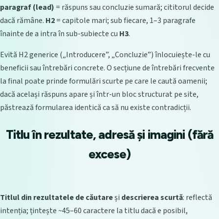
paragraf (lead)
= răspuns sau concluzie sumară; cititorul decide
dacă rămâne.
H2
= capitole mari; sub fiecare, 1–3 paragrafe
înainte de a intra în sub-subiecte cu
H3
.
Evită H2 generice („Introducere”, „Concluzie”) înlocuiește-le cu
beneficii sau întrebări concrete. O secțiune de întrebări frecvente
la final poate prinde formulări scurte pe care le caută oamenii;
dacă același răspuns apare și într-un bloc structurat pe site,
păstrează formularea identică ca să nu existe contradicții.
Titlu în rezultate, adresă și imagini (fără
excese)
Titlul din rezultatele de căutare
și
descrierea scurtă
: reflectă
intenția; țintește ~45–60 caractere la titlu dacă e posibil,