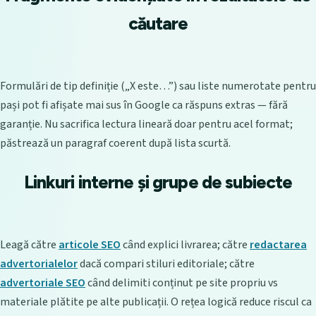
căutare
Formulări de tip definiție („X este…”) sau liste numerotate pentru
pași pot fi afișate mai sus în Google ca răspuns extras — fără
garanție. Nu sacrifica lectura lineară doar pentru acel format;
păstrează un paragraf coerent după lista scurtă.
Linkuri interne și grupe de subiecte
Leagă către
articole SEO
când explici livrarea; către
redactarea
advertorialelor
dacă compari stiluri editoriale; către
advertoriale SEO
când delimiti conținut pe site propriu vs
materiale plătite pe alte publicații. O rețea logică reduce riscul ca