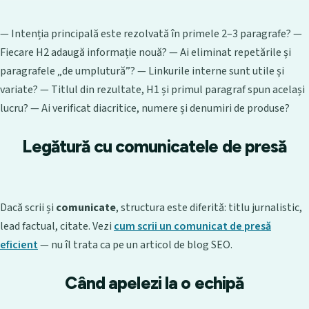
— Intenția principală este rezolvată în primele 2–3 paragrafe? —
Fiecare H2 adaugă informație nouă? — Ai eliminat repetările și
paragrafele „de umplutură”? — Linkurile interne sunt utile și
variate? — Titlul din rezultate, H1 și primul paragraf spun același
lucru? — Ai verificat diacritice, numere și denumiri de produse?
Legătură cu comunicatele de presă
Dacă scrii și
comunicate
, structura este diferită: titlu jurnalistic,
lead factual, citate. Vezi
cum scrii un comunicat de presă
eficient
— nu îl trata ca pe un articol de blog SEO.
Când apelezi la o echipă