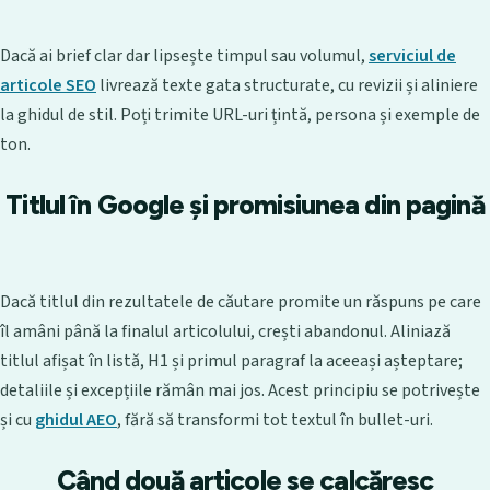
Dacă ai brief clar dar lipsește timpul sau volumul,
serviciul de
articole SEO
livrează texte gata structurate, cu revizii și aliniere
la ghidul de stil. Poți trimite URL-uri țintă, persona și exemple de
ton.
Titlul în Google și promisiunea din pagină
Dacă titlul din rezultatele de căutare promite un răspuns pe care
îl amâni până la finalul articolului, crești abandonul. Aliniază
titlul afișat în listă, H1 și primul paragraf la aceeași așteptare;
detaliile și excepțiile rămân mai jos. Acest principiu se potrivește
și cu
ghidul AEO
, fără să transformi tot textul în bullet-uri.
Când două articole se calcăresc