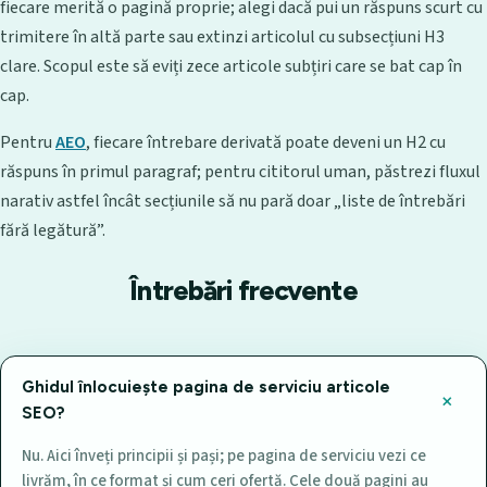
fiecare merită o pagină proprie; alegi dacă pui un răspuns scurt cu
trimitere în altă parte sau extinzi articolul cu subsecțiuni H3
clare. Scopul este să eviți zece articole subțiri care se bat cap în
cap.
Pentru
AEO
, fiecare întrebare derivată poate deveni un H2 cu
răspuns în primul paragraf; pentru cititorul uman, păstrezi fluxul
narativ astfel încât secțiunile să nu pară doar „liste de întrebări
fără legătură”.
Întrebări frecvente
Ghidul înlocuiește pagina de serviciu articole
SEO?
Nu. Aici înveți principii și pași; pe pagina de serviciu vezi ce
livrăm, în ce format și cum ceri ofertă. Cele două pagini au