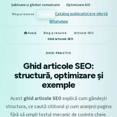
Șabloane și ghiduri comunicate
Optimizare AIO
Catalog publicații
Cere ofertă
Blog și resurse
Contact
WhatsApp
Acasă
Blog și resurse
Articole SEO
Ghid articole SEO
GHID PRACTIC
Ghid articole SEO:
structură, optimizare și
exemple
Acest
ghid articole SEO
explică cum gândești
structura, ce caută cititorul și cum aranjezi pagina
fără să umpli textul mecanic de cuvinte cheie.