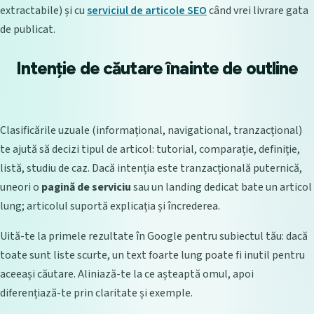
extractabile) și cu
serviciul de articole SEO
când vrei livrare gata
de publicat.
Intenție de căutare înainte de outline
Clasificările uzuale (informațional, navigational, tranzacțional)
te ajută să decizi tipul de articol: tutorial, comparație, definiție,
listă, studiu de caz. Dacă intenția este tranzacțională puternică,
uneori o
pagină de serviciu
sau un landing dedicat bate un articol
lung; articolul suportă explicația și încrederea.
Uită-te la primele rezultate în Google pentru subiectul tău: dacă
toate sunt liste scurte, un text foarte lung poate fi inutil pentru
aceeași căutare. Aliniază-te la ce așteaptă omul, apoi
diferențiază-te prin claritate și exemple.