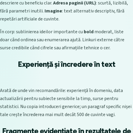
descriere cu beneficiu clar.
Adresa paginii (URL)
: scurtă, lizibilă,
fără parametri inutili.
Imagine
: text alternativ descriptiv, fără
repetări artificiale de cuvinte.
În corp: sublinierea ideilor importante cu
bold
moderat, liste
doar când ordinea sau enumerarea ajută. Linkuri externe către
surse credibile când cifrele sau afirmațiile tehnice o cer.
Experiență și încredere în text
Arată de unde vin recomandările: experiență în domeniu, data
actualizării pentru subiecte sensibile la timp, surse pentru
statistici. Nu copia introduceri generice; un paragraf specific nișei
tale crește încrederea mai mult decât 500 de cuvinte vagi.
Fragmente evidențiate în rezultatele de