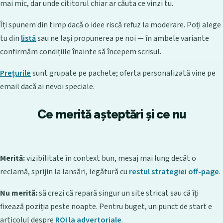
mai mic, dar unde cititorul chiar ar căuta ce vinzi tu.
Îți spunem din timp dacă o idee riscă refuz la moderare. Poți alege
tu din
listă
sau ne lași propunerea pe noi — în ambele variante
confirmăm condițiile înainte să începem scrisul.
Prețurile
sunt grupate pe pachete; oferta personalizată vine pe
email dacă ai nevoi speciale.
Ce merită așteptări și ce nu
Merită:
vizibilitate în context bun, mesaj mai lung decât o
reclamă, sprijin la lansări, legătură cu
restul strategiei off-page
.
Nu merită:
să crezi că repară singur un site stricat sau că îți
fixează poziția peste noapte. Pentru buget, un punct de start e
articolul despre
ROI la advertoriale
.