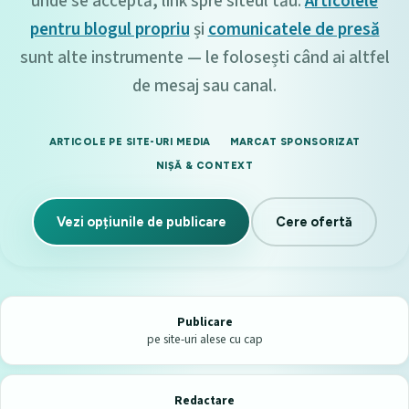
unde se acceptă, link spre siteul tău.
Articolele
pentru blogul propriu
și
comunicatele de presă
sunt alte instrumente — le folosești când ai altfel
de mesaj sau canal.
ARTICOLE PE SITE-URI MEDIA
MARCAT SPONSORIZAT
NIȘĂ & CONTEXT
Vezi opțiunile de publicare
Cere ofertă
Publicare
pe site-uri alese cu cap
Redactare