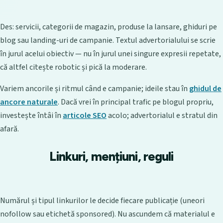
Des: servicii, categorii de magazin, produse la lansare, ghiduri pe
blog sau landing-uri de campanie. Textul advertorialului se scrie
în jurul acelui obiectiv — nu în jurul unei singure expresii repetate,
că altfel citește robotic și pică la moderare.
Variem ancorile și ritmul când e campanie; ideile stau în
ghidul de
ancore naturale
. Dacă vrei în principal trafic pe blogul propriu,
investește întâi în
articole SEO
acolo; advertorialul e stratul din
afară.
Linkuri, mențiuni, reguli
Numărul și tipul linkurilor le decide fiecare publicație (uneori
nofollow sau etichetă sponsored). Nu ascundem că materialul e