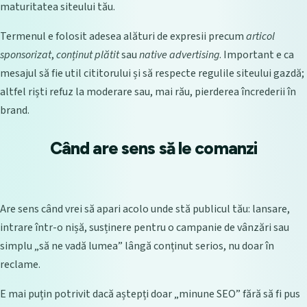
maturitatea siteului tău.
Termenul e folosit adesea alături de expresii precum
articol
sponsorizat
,
conținut plătit
sau
native advertising
. Important e ca
mesajul să fie util cititorului și să respecte regulile siteului gazdă;
altfel riști refuz la moderare sau, mai rău, pierderea încrederii în
brand.
Când are sens să le comanzi
Are sens când vrei să apari acolo unde stă publicul tău: lansare,
intrare într-o nișă, susținere pentru o campanie de vânzări sau
simplu „să ne vadă lumea” lângă conținut serios, nu doar în
reclame.
E mai puțin potrivit dacă aștepți doar „minune SEO” fără să fi pus