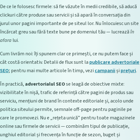
De ce le folosesc firmele: să fie văzute în medii credibile, să aducă
clickuri către produse sau servicii și să apară în conversația din
jurul unor pagini importante de pe siteul lor. Nu înlocuiesc un site
încărcat greu sau fără texte bune pe domeniul tău — lucrează
în
afara
lui.
Cum livrăm noi: îți spunem clar ce primești, ce nu putem face și
cât costă orientativ. Detalii de flux sunt la
publicare advertoriale
SEO
; pentru mai multe articole în timp, vezi
campanii
și
prețuri
.
În practică,
advertorialul SEO
se leagă de obiective mixte:
vizibilitate în nișă, trafic de referință către pagini de produs sau
serviciu, mențiuni de brand în contexte editoriale și, acolo unde
politica siteului permite, semnale off-page pentru paginile pe
care le promovezi. Nu e „rețeta unică” pentru toate magazinele
online sau firmele de servicii — combinăm tipul de publicație,
unghiul editorial și frecvența în funcție de sezon, buget și