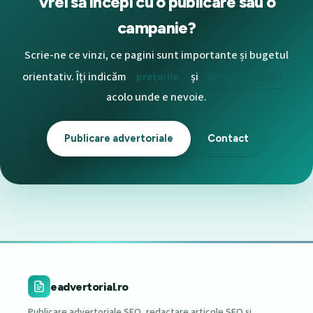
Vrei să începi cu o publicare sau o
campanie?
Scrie-ne ce vinzi, ce pagini sunt importante și bugetul
orientativ. Îți indicăm
și
prețurile
lista de site-uri
acolo unde e nevoie.
Publicare advertoriale
Contact
eadvertorial.ro
Publicare advertoriale SEO, redactare articole SEO și