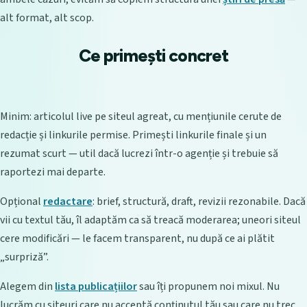
alt format, alt scop.
Ce primești concret
Minim: articolul live pe siteul agreat, cu mențiunile cerute de
redacție și linkurile permise. Primești linkurile finale și un
rezumat scurt — util dacă lucrezi într-o agenție și trebuie să
raportezi mai departe.
Opțional
redactare
: brief, structură, draft, revizii rezonabile. Dacă
vii cu textul tău, îl adaptăm ca să treacă moderarea; uneori siteul
cere modificări — le facem transparent, nu după ce ai plătit
„surpriză”.
Alegem din
lista publicațiilor
sau îți propunem noi mixul. Nu
lucrăm cu siteuri care nu acceptă conținutul tău sau care nu trec