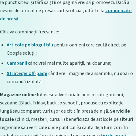
la punct siteul și fără să știi ce pagină vrei să promovezi. Dacă ai
nevoie de format de presă scurt și oficial, uită-te la
comunicate
de presă
.
Câteva combinații frecvente:
Articole pe blogul tău
pentru oameni care caută direct pe
Google soluții;
Campanii
când vrei mai multe apariții, nu doar una;
Strategie off-page
când vrei imagine de ansamblu, nu doar o
comandă izolată.
Magazine online
folosesc advertoriale pentru categorii noi,
sezoane (Black Friday, back to school), produse cu explicație
lungă sau comparativuri ușor de citit în presa de nișă.
Serviciile
locale
(clinici, meșteri, cursuri) beneficiază de articole pe siteuri
regionale sau verticale unde publicul își caută deja furnizori. În
ambele cazuri, evităm să copiem structura unei
știri de presă
—