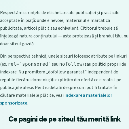
Respectăm cerințele de etichetare ale publicației și practicile
acceptate în piață: unde e nevoie, materialul e marcat ca
publicitate, articol plătit sau echivalent. Cititorul trebuie să
înțeleagă natura conținutului — asta protejează și brandul tău, nu
doar siteul gazdă.
Din perspectivă tehnică, unele siteuri folosesc atribute pe linkuri
(ex.
sau
) sau politici proprii de
rel="sponsored"
nofollow
indexare. Nu promitem „dofollow garantat” independent de
regulile fiecărui domeniu; îți explicăm din ofertă ce e realist pe
publicațiile alese. Pentru detalii despre cum pot fi tratate în
căutare materialele plătite, vezi
indexarea materialelor
sponsorizate
.
Ce pagini de pe siteul tău merită link