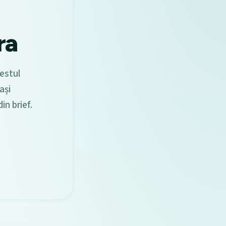
ra
estul
ași
in brief.