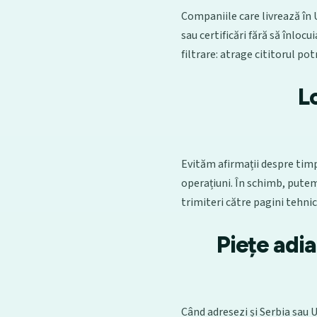
Companiile care livrează în
sau certificări fără să înlocu
filtrare: atrage cititorul po
Lo
Evităm afirmații despre timpi
operațiuni. În schimb, putem
trimiteri către pagini tehnic
Piețe adia
Când adresezi și Serbia sau 