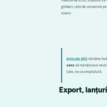
Înainte de scris, stabilim c
ghiduri, rate de conversie pe
invers.
Articole SEO
rămâne hub-
sens
să menționezi vestul
tale, nu ca umplutură.
Export, lanțur