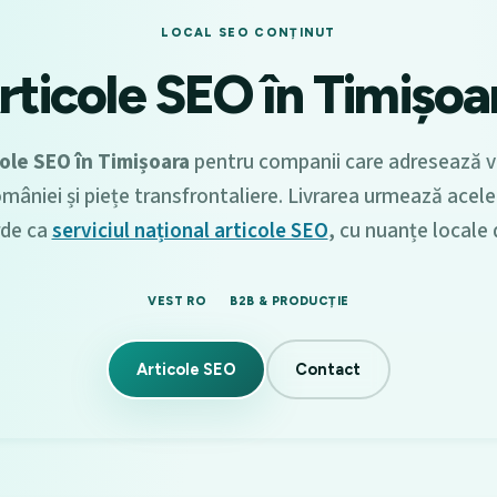
LOCAL SEO CONȚINUT
rticole SEO în Timișoa
cole SEO în Timișoara
pentru companii care adresează v
mâniei și piețe transfrontaliere. Livrarea urmează acele
rde ca
serviciul național articole SEO
, cu nuanțe locale d
VEST RO
B2B & PRODUCȚIE
Articole SEO
Contact