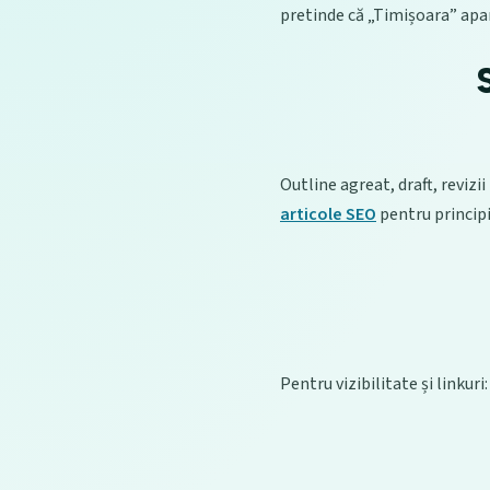
pretinde că „Timișoara” apare
Outline agreat, draft, reviz
articole SEO
pentru principi
Pentru vizibilitate și linkuri