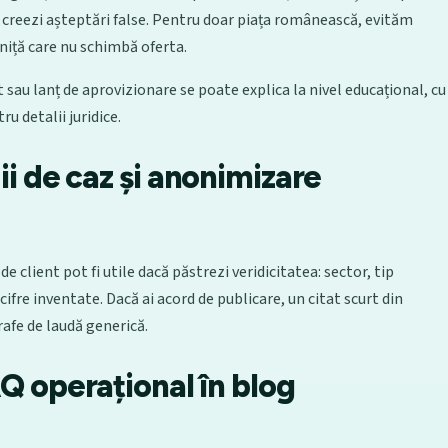
el creezi așteptări false. Pentru doar piața românească, evităm
niță care nu schimbă oferta.
au lanț de aprovizionare se poate explica la nivel educațional, cu
u detalii juridice.
ii de caz și anonimizare
e client pot fi utile dacă păstrezi veridicitatea: sector, tip
cifre inventate. Dacă ai acord de publicare, un citat scurt din
afe de laudă generică.
Q operațional în blog