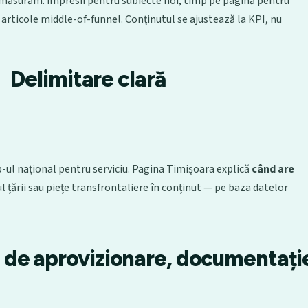
e măsurăm: impresii pentru subiecte noi, timp pe pagină pentru
 articole middle-of-funnel. Conținutul se ajustează la KPI, nu
Delimitare clară
ul național pentru serviciu. Pagina Timișoara explică
când are
 țării sau piețe transfrontaliere în conținut — pe baza datelor
i de aprovizionare, documentați