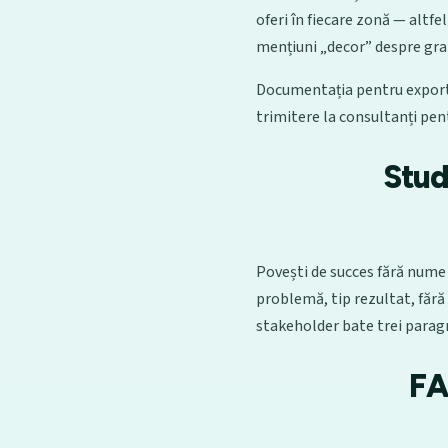
oferi în fiecare zonă — altf
mențiuni „decor” despre gra
Documentația pentru export s
trimitere la consultanți pentr
Stud
Povești de succes fără nume d
problemă, tip rezultat, fără 
stakeholder bate trei paragr
FA