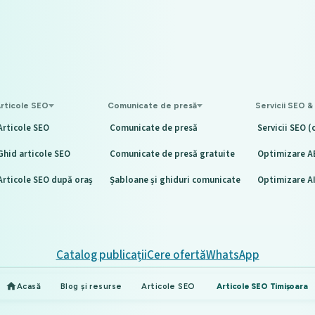
rticole SEO
Comunicate de presă
Servicii SEO &
Articole SEO
Comunicate de presă
Servicii SEO (
Ghid articole SEO
Comunicate de presă gratuite
Optimizare A
Articole SEO după oraș
Șabloane și ghiduri comunicate
Optimizare A
Catalog publicații
Cere ofertă
WhatsApp
Acasă
Blog și resurse
Articole SEO
Articole SEO Timișoara