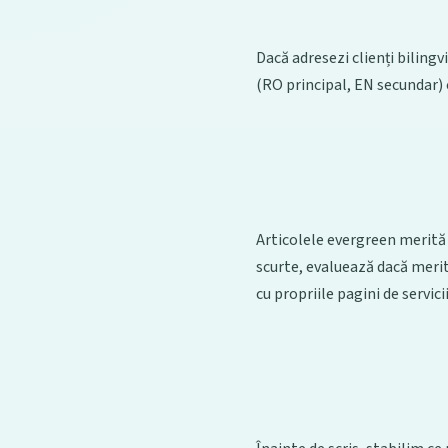
Dacă adresezi clienți biling
(RO principal, EN secundar) c
Articolele evergreen merită d
scurte, evaluează dacă merită
cu propriile pagini de servici