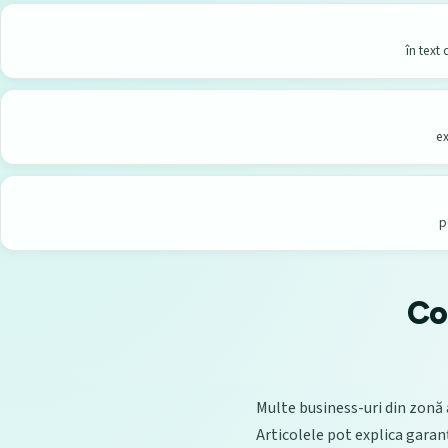
în text
ex
p
Co
Multe business-uri din zonă a
Articolele pot explica garanți