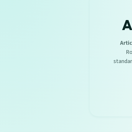
A
Arti
Ro
standa