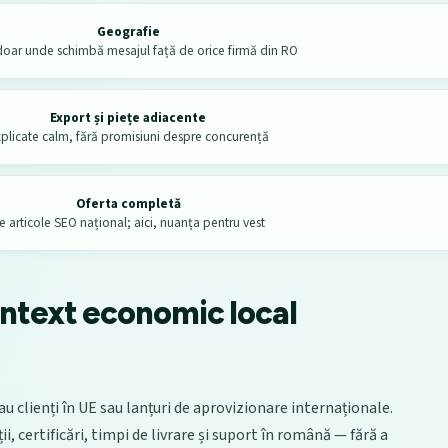
Geografie
 doar unde schimbă mesajul față de orice firmă din RO
Export și piețe adiacente
plicate calm, fără promisiuni despre concurență
Oferta completă
e articole SEO național; aici, nuanța pentru vest
ntext economic local
u clienți în UE sau lanțuri de aprovizionare internaționale.
i, certificări, timpi de livrare și suport în română — fără a