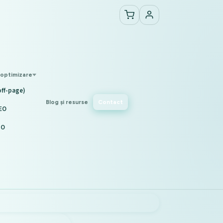
 optimizare
off-page)
Blog și resurse
Contact
EO
IO