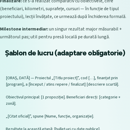
Finalizare:
ce s-a realizat comparativ cu obiectivele, cifre
(beneficiari, kilometri, suprafețe, cursuri — în funcție de tipul
proiectului), lecții învățate, ce urmează după închiderea formală.
Milestone intermediar:
un singur rezultat major măsurabil +
următorul pas; util pentru presă locală pe durată lungă.
Șablon de lucru (adaptare obligatorie)
[ORAȘ, DATĂ] — Proiectul „[Titlu proiect]”, cod […], finanțat prin 
[program], a [început / atins repere / finalizat] [descriere scurtă].

Obiectivul principal: [1 propoziție]. Beneficiari direcți: [categorie + 
zonă].

„[Citat oficial]”, spune [Nume, funcție, organizație].

Rezultate la această etapă: [bullet-uri cu date publice].
