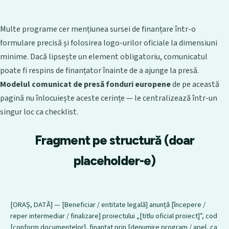
Multe programe cer mențiunea sursei de finanțare într-o
formulare precisă și folosirea logo-urilor oficiale la dimensiuni
minime. Dacă lipsește un element obligatoriu, comunicatul
poate fi respins de finanțator înainte de a ajunge la presă.
Modelul comunicat de presă fonduri europene
de pe această
pagină nu înlocuiește aceste cerințe — le centralizează într-un
singur loc ca checklist.
Fragment pe structură (doar
placeholder-e)
[ORAȘ, DATĂ] — [Beneficiar / entitate legală] anunță [începere / 
reper intermediar / finalizare] proiectului „[titlu oficial proiect]”, cod 
[conform documentelor], finanțat prin [denumire program / apel, ca 