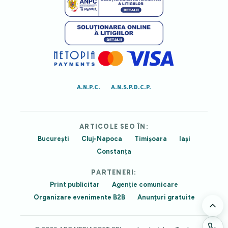
A.N.P.C.
A.N.S.P.D.C.P.
ARTICOLE SEO ÎN:
București
Cluj-Napoca
Timișoara
Iași
Constanța
PARTENERI:
Print publicitar
Agenție comunicare
Organizare evenimente B2B
Anunțuri gratuite