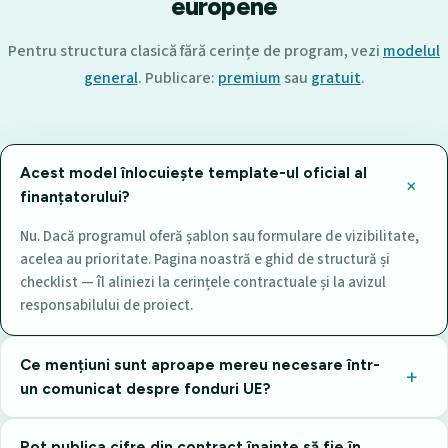
europene
Pentru structura clasică fără cerințe de program, vezi
modelul
general
. Publicare:
premium
sau
gratuit
.
Acest model înlocuiește template-ul oficial al
finanțatorului?
Nu. Dacă programul oferă șablon sau formulare de vizibilitate,
acelea au prioritate. Pagina noastră e ghid de structură și
checklist — îl aliniezi la cerințele contractuale și la avizul
responsabilului de proiect.
Ce mențiuni sunt aproape mereu necesare într-
un comunicat despre fonduri UE?
Pot publica cifre din contract înainte să fie în