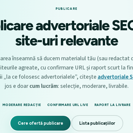
PUBLICARE
licare advertoriale SE
site-uri relevante
carea înseamnă să ducem materialul tău (sau redactat d
siteurile agreate, cu confirmare URL și raport scurt la fi
âi „la ce folosesc advertorialele”, citește
advertoriale 
jos e doar
cum lucrăm
: selecție, moderare, livrabile.
MODERARE REDACȚIE
CONFIRMARE URL LIVE
RAPORT LA LIVRARE
Cere ofertă publicare
Lista publicațiilor