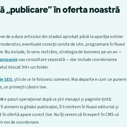
 „publicare” în oferta noastră
ne de a duce articolul din stadiul aprobat până la apariția online:
 moderator, eventuale corecții cerute de site, programare în fluxul
live. Nu include, în sens restrâns, strategia de business pe un an —
ampanie
sau consultare separată — dar include coordonarea
xtul blocat într-un folder.
le SEO
, știi
de ce
le folosesc oamenii. Mai departe e
cum
: ce punem
, ce primești când e live.
EO
e pasul operațional după ce știi mesajul și paginile țintă:
 aliniem la ghidul publicației, îl trimitem în fluxul editorial și
 în ofertă apare corect live. Nu îți cerem să fii expert în CMS-ul
ăm noi de coordonare.