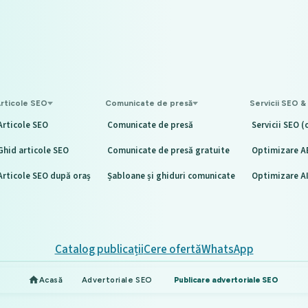
rticole SEO
Comunicate de presă
Servicii SEO &
Articole SEO
Comunicate de presă
Servicii SEO (
Ghid articole SEO
Comunicate de presă gratuite
Optimizare A
Articole SEO după oraș
Șabloane și ghiduri comunicate
Optimizare A
Catalog publicații
Cere ofertă
WhatsApp
Acasă
Advertoriale SEO
Publicare advertoriale SEO