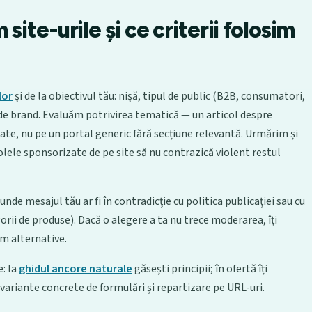
ite-urile și ce criterii folosim
lor
și de la obiectivul tău: nișă, tipul de public (B2B, consumatori,
ți de brand. Evaluăm potrivirea tematică — un articol despre
ate, nu pe un portal generic fără secțiune relevantă. Urmărim și
olele sponsorizate de pe site să nu contrazică violent restul
unde mesajul tău ar fi în contradicție cu politica publicației sau cu
orii de produse). Dacă o alegere a ta nu trece moderarea, îți
m alternative.
e: la
ghidul ancore naturale
găsești principii; în ofertă îți
 variante concrete de formulări și repartizare pe URL-uri.