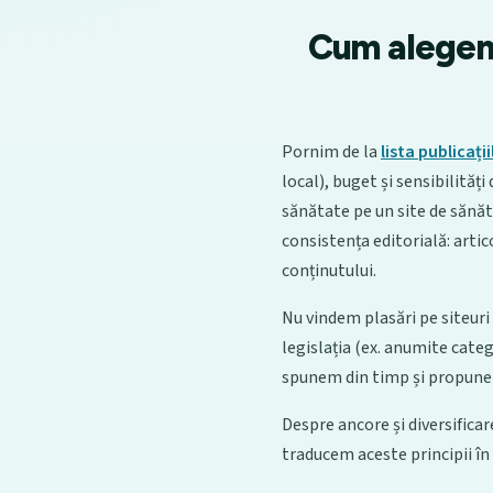
Cum alegem s
Pornim de la
lista publicații
local), buget și sensibilită
sănătate pe un site de sănăt
consistența editorială: artic
conținutului.
Nu vindem plasări pe siteuri 
legislația (ex. anumite categ
spunem din timp și propune
Despre ancore și diversificar
traducem aceste principii în