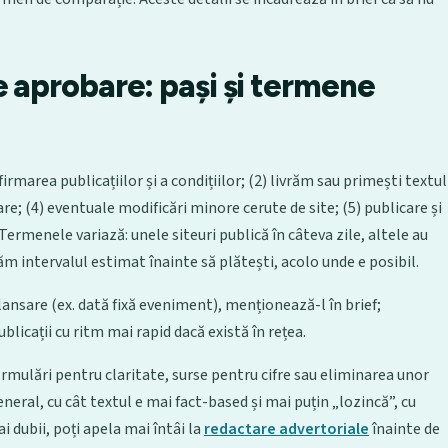
e aprobare: pași și termene
firmarea publicațiilor și a condițiilor; (2) livrăm sau primești textul
are; (4) eventuale modificări minore cerute de site; (5) publicare și
. Termenele variază: unele siteuri publică în câteva zile, altele au
ăm intervalul estimat înainte să plătești, acolo unde e posibil.
lansare (ex. dată fixă eveniment), menționează-l în brief;
cații cu ritm mai rapid dacă există în rețea.
mulări pentru claritate, surse pentru cifre sau eliminarea unor
eneral, cu cât textul e mai fact-based și mai puțin „lozincă”, cu
i dubii, poți apela mai întâi la
redactare advertoriale
înainte de