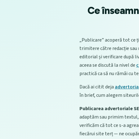
Ce înseamnă
„Publicare” acoperă tot ce ți
trimitere către redacție sau
editorial și verificare după 
aceea se discută la nivel de
c
practică ca să nu rămâi cu te
Dacă ai citit deja
advertoria
în brief, cum alegem siteurile
Publicarea advertoriale S
adaptăm sau primim textul, îl
verificăm că tot ce s-a agreat
fiecărui site terț — ne ocup