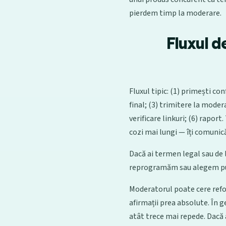
pierdem timp la moderare.
Fluxul d
Fluxul tipic: (1) primești con
final; (3) trimitere la moder
verificare linkuri; (6) raport
cozi mai lungi — îți comunic
Dacă ai termen legal sau de 
reprogramăm sau alegem publi
Moderatorul poate cere refor
afirmații prea absolute. În g
atât trece mai repede. Dacă a