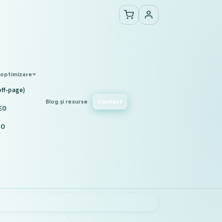
 optimizare
off-page)
Blog și resurse
Contact
EO
IO