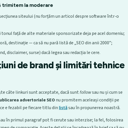
ă trimitem la moderare
 secțiunea siteului (nu forțăm un articol despre software într-o
 tonul față de alte materiale sponsorizate deja pe acel domeniu;
oră, destinație — ca să nu pară listă de „SEO din anii 2000”;
d, disclaimer, surse) dacă legea sau redacția le cere.
iuni de brand și limitări tehnice
ește câte linkuri sunt acceptate, dacă sunt
follow
sau nu și cum se
ublicarea advertoriale SEO
nu promitem aceleași condiții pe
ce e fezabil pe fiecare titlu din
listă
sau în propunerea noastră.
au în primul paragraf pot fi cerute sau interzise; la fel, folosirea
men de comparație. Aceste detalii se încadrează în brief ca să nu