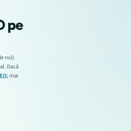
O pe
e noi)
nal. Dacă
SEO
; mai