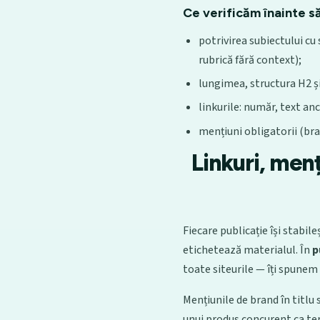
Ce verificăm înainte s
potrivirea subiectului cu
rubrică fără context);
lungimea, structura H2 și
linkurile: număr, text anc
mențiuni obligatorii (bran
Linkuri, menț
Fiecare publicație își stabil
etichetează materialul. În
p
toate siteurile — îți spunem 
Mențiunile de brand în titlu s
unui produs concurent ca ter