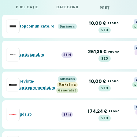
PUBLICAȚIE
CATEGORII
PREȚ
10,00 €
PROMO
topcomunicate.ro
Business
D
SEO
261,36 €
PROMO
cotidianul.ro
Stiri
SEO
Business
revista-
10,00 €
PROMO
D
Marketing
antreprenorului.ro
SEO
Generalist
174,24 €
PROMO
gds.ro
Stiri
SEO