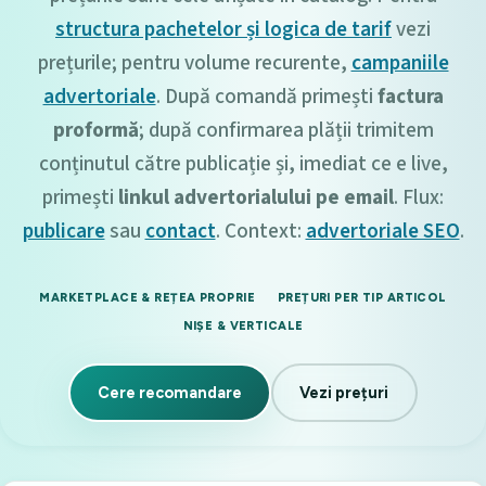
structura pachetelor și logica de tarif
vezi
prețurile; pentru volume recurente,
campaniile
advertoriale
. După comandă primești
factura
proformă
; după confirmarea plății trimitem
conținutul către publicație și, imediat ce e live,
primești
linkul advertorialului pe email
. Flux:
publicare
sau
contact
. Context:
advertoriale SEO
.
MARKETPLACE & REȚEA PROPRIE
PREȚURI PER TIP ARTICOL
NIȘE & VERTICALE
Cere recomandare
Vezi prețuri