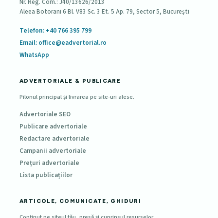
Nr. Reg. Com.: J40/13626/2013
Aleea Botorani 6 Bl. V83 Sc. 3 Et. 5 Ap. 79, Sector 5, București
Telefon: +40 766 395 799
Email: office@eadvertorial.ro
WhatsApp
ADVERTORIALE & PUBLICARE
Pilonul principal și livrarea pe site-uri alese.
Advertoriale SEO
Publicare advertoriale
Redactare advertoriale
Campanii advertoriale
Prețuri advertoriale
Lista publicațiilor
ARTICOLE, COMUNICATE, GHIDURI
Conținut pe siteul tău, presă și cuprinsul resurselor.