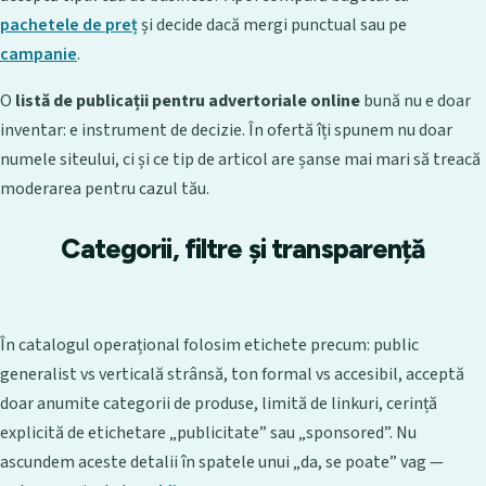
pachetele de preț
și decide dacă mergi punctual sau pe
campanie
.
O
listă de publicații pentru advertoriale online
bună nu e doar
inventar: e instrument de decizie. În ofertă îți spunem nu doar
numele siteului, ci și ce tip de articol are șanse mai mari să treacă
moderarea pentru cazul tău.
Categorii, filtre și transparență
În catalogul operațional folosim etichete precum: public
generalist vs verticală strânsă, ton formal vs accesibil, acceptă
doar anumite categorii de produse, limită de linkuri, cerință
explicită de etichetare „publicitate” sau „sponsored”. Nu
ascundem aceste detalii în spatele unui „da, se poate” vag —