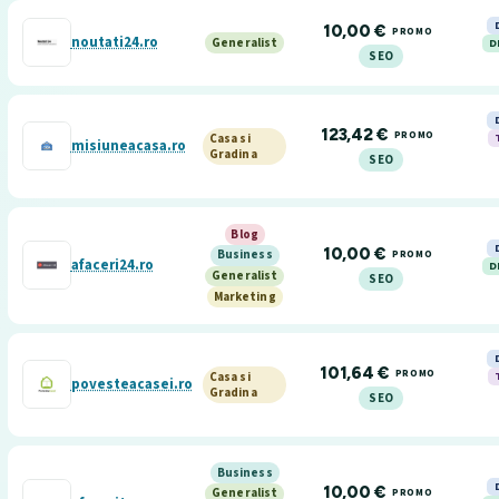
10,00 €
PROMO
noutati24.ro
Generalist
D
SEO
123,42 €
PROMO
Casa si
misiuneacasa.ro
Gradina
SEO
Blog
10,00 €
PROMO
Business
afaceri24.ro
D
Generalist
SEO
Marketing
101,64 €
PROMO
Casa si
povesteacasei.ro
Gradina
SEO
Business
10,00 €
PROMO
Generalist