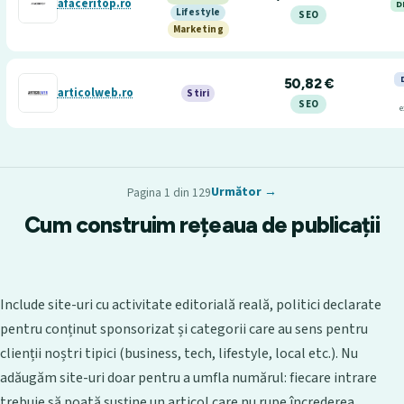
afaceritop.ro
D
Lifestyle
SEO
Marketing
50,82 €
articolweb.ro
Stiri
SEO
e
Următor →
Pagina 1 din 129
Cum construim rețeaua de publicații
Include site-uri cu activitate editorială reală, politici declarate
pentru conținut sponsorizat și categorii care au sens pentru
clienții noștri tipici (business, tech, lifestyle, local etc.). Nu
adăugăm site-uri doar pentru a umfla numărul: fiecare intrare
trebuie să poată susține un articol care nu rupe încrederea