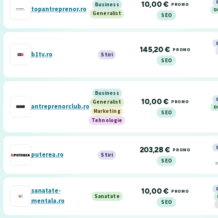
10,00 €
Business
PROMO
topantreprenor.ro
D
Generalist
SEO
145,20 €
PROMO
b1tv.ro
Stiri
SEO
Business
10,00 €
PROMO
Generalist
antreprenorclub.ro
D
Marketing
SEO
Tehnologie
203,28 €
PROMO
puterea.ro
Stiri
SEO
e
sanatate-
10,00 €
PROMO
Sanatate
mentala.ro
SEO