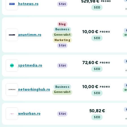
529,98 €
PROMO
hotnews.ro
Stiri
SEO
e
Blog
Business
10,00 €
PROMO
anuntimm.ro
D
Generalist
SEO
Marketing
Stiri
72,60 €
PROMO
spotmedia.ro
Stiri
SEO
e
10,00 €
Business
PROMO
networkinghub.ro
D
Generalist
SEO
50,82 €
weburban.ro
Stiri
SEO
e