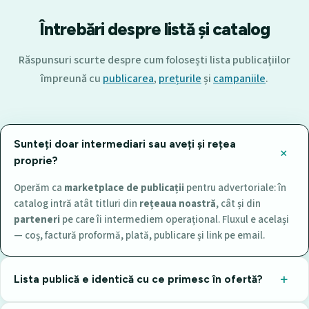
Întrebări despre listă și catalog
Răspunsuri scurte despre cum folosești lista publicațiilor
împreună cu
publicarea
,
prețurile
și
campaniile
.
Sunteți doar intermediari sau aveți și rețea
proprie?
Operăm ca
marketplace de publicații
pentru advertoriale: în
catalog intră atât titluri din
rețeaua noastră
, cât și din
parteneri
pe care îi intermediem operațional. Fluxul e același
— coș, factură proformă, plată, publicare și link pe email.
Lista publică e identică cu ce primesc în ofertă?