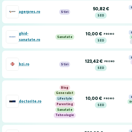
50,82 €
agerpres.ro
Stiri
SEO
ghid-
10,00 €
PROMO
Sanatate
sanatate.ro
SEO
123,42 €
PROMO
bzi.ro
Stiri
SEO
Blog
Generalist
10,00 €
PROMO
Lifestyle
doctorite.ro
D
Parenting
SEO
Sanatate
Tehnologie