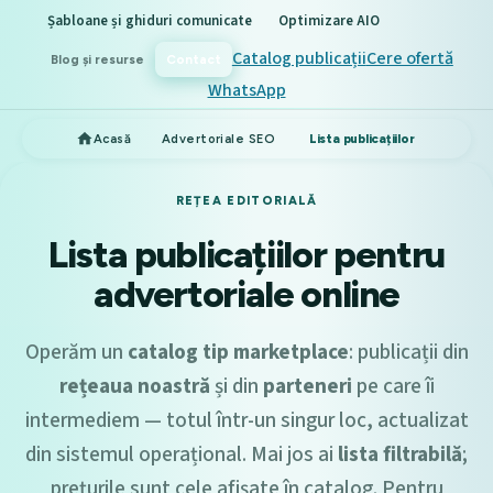
Șabloane și ghiduri comunicate
Optimizare AIO
Catalog publicații
Cere ofertă
Blog și resurse
Contact
WhatsApp
Acasă
Advertoriale SEO
Lista publicațiilor
REȚEA EDITORIALĂ
Lista publicațiilor pentru
advertoriale online
Operăm un
catalog tip marketplace
: publicații din
rețeaua noastră
și din
parteneri
pe care îi
intermediem — totul într-un singur loc, actualizat
din sistemul operațional. Mai jos ai
lista filtrabilă
;
prețurile sunt cele afișate în catalog. Pentru